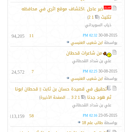
خبر عاجل .اكتشاف موقع اثري في محافظه
تثليث
‏
)
2
1
(
ذياب السويداني
94,205
11
30-08-2015
02:32 PM
بواسطة
ابن شعيب العنبسي
من شاعرات قحطان
علي بن شداد القحطاني
24,572
7
30-08-2015
02:25 PM
بواسطة
ابن شعيب العنبسي
تحقيق في قصيدة حسان بن ثابت || قحطان ابونا
ثم هود جدنا
‏
(
1
2
3
...
الصفحة الأخيرة
)
علي بن شداد القحطاني
113,159
58
23-05-2015
02:16 PM
بواسطة
طالب علم 18