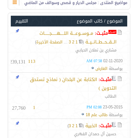
مواضيع المنتدى
: مجلس الديار و قصص وسوالف من الماضي
الموضوع
/
كاتب الموضوع
التقييم
مثبــت:
مــوســوعـــة اللــــهـــــجـــــات
الــقــحــطــانــيــة
‏
(
1
2
3
...
الصفحة الأخيرة
)
مشاري بن نملان الحبابي
239,131
113
02-11-2020
07:58 AM
بواسطة
العارض
مثبــت:
الكتابة عن البلدان ( نماذج تستحق
التدوين )
الطالب
27,760
1
23-05-2015
02:08 PM
بواسطة
طالب علم 18
مثبــت:
الخبية
‏
)
3
2
1
(
حسين آل حمدان الفهري