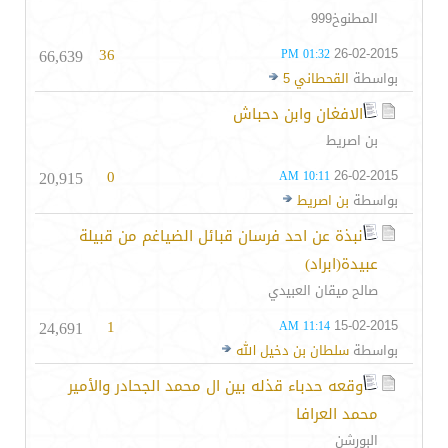
المطنوخ999
66,639
36
26-02-2015
01:32 PM
بواسطة
القحطاني 5
الافغان وابن دحباش
بن اصريط
20,915
0
26-02-2015
10:11 AM
بواسطة
بن اصريط
نبذة عن احد فرسان قبائل الضياغم من قبيلة
عبيدة(ابراد)
صالح ميقان العبيدي
24,691
1
15-02-2015
11:14 AM
بواسطة
سلطان بن دخيل الله
وقعه حدباء قذله بين ال محمد الجحادر والأمير
محمد العرافا
البورشن