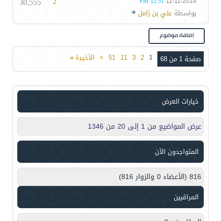
30,555
2
11-11-2014
12:51 PM
بواسطة
علي بن زامل
1
2
3
11
51
>
الأخيرة
»
صفحة 1 من 68
خيارات العرض
عرض المواضيع من 1 إلى 20 من 1346
المتواجدون الآن
816 (الأعضاء 0 والزوار 816)
المراقبين