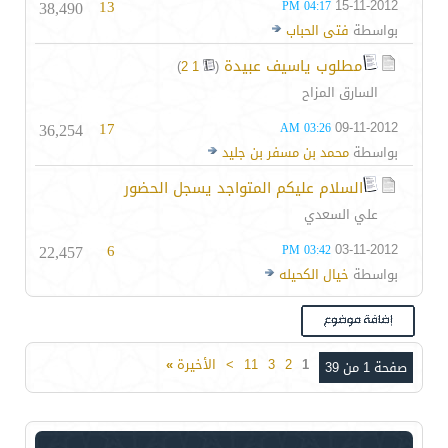
38,490
13
15-11-2012
04:17 PM
بواسطة
فتى الحباب
مطلوب ياسيف عبيدة
‏
)
2
1
(
السارق المزاح
36,254
17
09-11-2012
03:26 AM
بواسطة
محمد بن مسفر بن جليد
السلام عليكم المتواجد يسجل الحضور
علي السعدي
22,457
6
03-11-2012
03:42 PM
بواسطة
خيال الكحيله
1
2
3
11
>
الأخيرة
»
صفحة 1 من 39