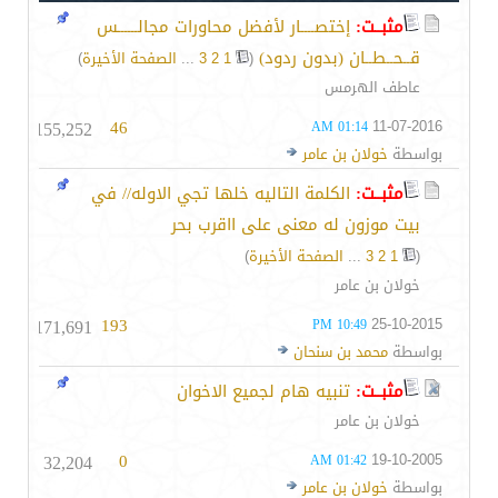
مثبــت:
إختصــــار لأفضل محاورات مجالــــــس
قــحــطــان (بدون ردود)
‏
(
1
2
3
...
الصفحة الأخيرة
)
عاطف الهرمس
155,252
46
11-07-2016
01:14 AM
بواسطة
خولان بن عامر
مثبــت:
الكلمة التاليه خلها تجي الاوله// في
بيت موزون له معنى على ااقرب بحر
(
1
2
3
...
الصفحة الأخيرة
)
خولان بن عامر
171,691
193
25-10-2015
10:49 PM
بواسطة
محمد بن سنحان
مثبــت:
تنبيه هام لجميع الاخوان
خولان بن عامر
32,204
0
19-10-2005
01:42 AM
بواسطة
خولان بن عامر