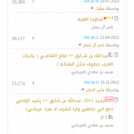
19,389
1
25-07-2013
02:50 AM
بواسطة
مبآركـ،
محاورة الغربه
ناصر آل جمان
20,117
0
21-04-2013
09:15 PM
بواسطة
ناصر آل جمان
عبدالله بن شــايق ×× فالح الغنامــي { ياتـراث
العـرب حطـوك مـثـل البقـالـه }
محمد بن مهدي العرجاني
23,274
4
15-11-2012
04:22 PM
بواسطة
فتى الحباب
جديد 2011: عبدالله بن شايق ×× رشيد الزلامي
{مع اني عاطفي وليا الشرف لا صرت عرجانـي}
)
2
1
(
محمد بن مهدي العرجاني