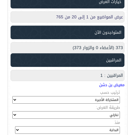
خيارات العرض
عرض المواضيع من 1 إلى 20 من 765
المتواجدون الآن
373 (الأعضاء 0 والزوار 373)
المراقبين
المراقبين : 1
معيض بن دشن
ترتيب حسب
طريقة العرض:
منذ