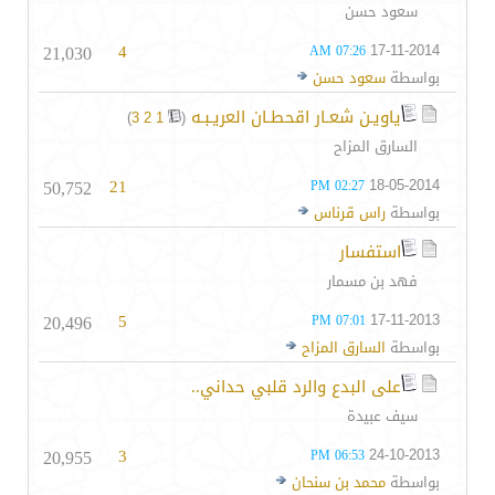
سعود حسن
21,030
4
17-11-2014
07:26 AM
بواسطة
سعود حسن
ياويـن شعـار اقحطـان العريـبـه
‏
)
3
2
1
(
السارق المزاح
50,752
21
18-05-2014
02:27 PM
بواسطة
راس قرناس
استفسار
فهد بن مسمار
20,496
5
17-11-2013
07:01 PM
بواسطة
السارق المزاح
على البدع والرد قلبي حداني..
سيف عبيدة
20,955
3
24-10-2013
06:53 PM
بواسطة
محمد بن سنحان