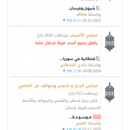
شيوخ،وفرسان
بواسطة
alhtep
15-11-2022
02:11 PM
مجلس الأنساب
(يشاهده 1628 زائر)
يتعلق بجميع أنساب قبيلة قحطان فقط
قحطانية في سوريا...
بواسطة
شادي القحطاني
14-08-2024
12:56 PM
مجلس الديار و قصص وسوالف من الماضي
(يشاهده 611 زائر)
خاص بديار قحطان والقصص والسوالف والأشعار
القديمه لقبيلة قحطان
مــوســوعـــة...
بواسطة
العارض
02-11-2020
07:58 AM