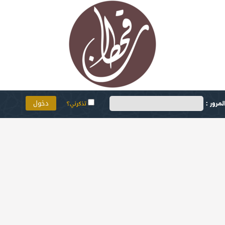
مرور :
تذكرني؟