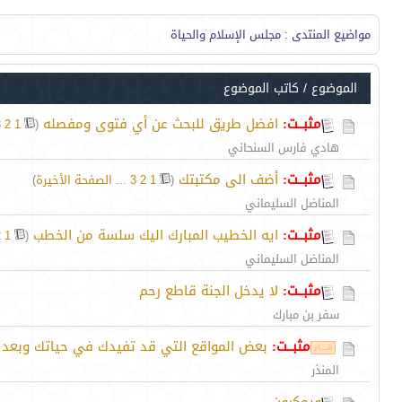
مواضيع المنتدى
: مجلس الإسلام والحياة
الموضوع
/
كاتب الموضوع
مثبــت:
افضل طريق للبحث عن أي فتوى ومفصله‏
‏
3
2
1
(
هادي فارس السنحاني
مثبــت:
أضف الى مكتبتك
‏
(
1
2
3
...
الصفحة الأخيرة
)
المناضل السليماني
مثبــت:
ايه الخطيب المبارك اليك سلسة من الخطب
‏
2
1
(
المناضل السليماني
مثبــت:
لا يدخل الجنة قاطع رحم
سفر بن مبارك
مثبــت:
بعض المواقع التي قد تفيدك في حياتك وبعد م
المنذر