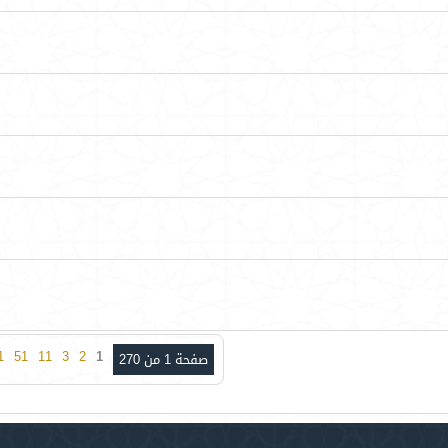
1
51
11
3
2
1
صفحة 1 من 270