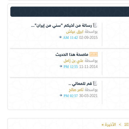
رسالة من أخيكم "سني من إيران"...
بواسطة
ابرق عياش
02-09-2015
11:42 AM
ماصحة هذا الحديث
بواسطة
علي بن زامل
11-11-2014
12:55 PM
قم للمعالي ..
بواسطة
ثامر صالح
30-03-2021
02:57 PM
10
>
الأخيرة
»