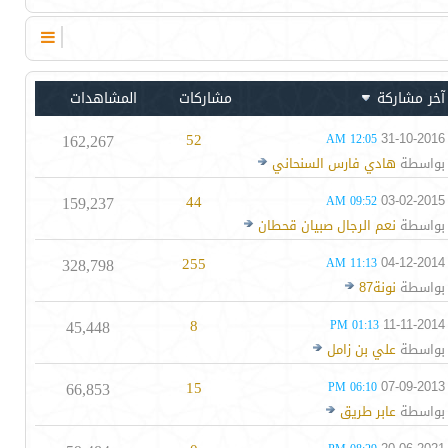
آخر مشاركة
مشاركات
المشاهدات
162,267
52
31-10-2016
12:05 AM
بواسطة
هادي فارس السنحاني
159,237
44
03-02-2015
09:52 AM
بواسطة
نعم الرجال صبيان قحطان
328,798
255
04-12-2014
11:13 AM
بواسطة
نونة87
45,448
8
11-11-2014
01:13 PM
بواسطة
علي بن زامل
66,853
15
07-09-2013
06:10 PM
بواسطة
عابر طريق