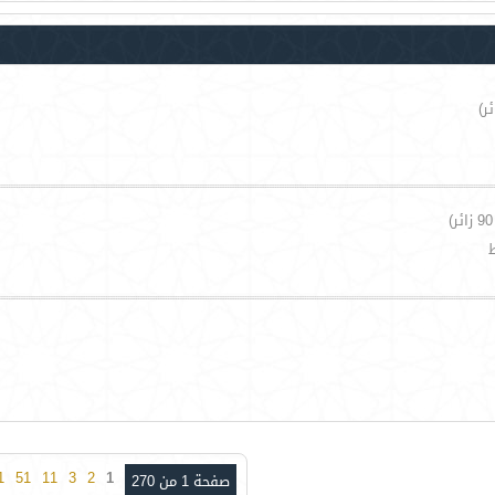
1
51
11
3
2
1
صفحة 1 من 270