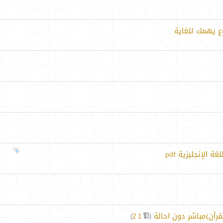
ع يهمك للغاية
الإنجليزية pdf
رآن)مباشر دون احالة
‏
)
2
1
(