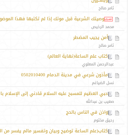
ويمكرون
ثامر صالح
وصيتك الشرعية قبل موتك إذا لم تكتبها فهذا الموضو
محمد الرخيص
أمن يجيب المضطر
ثامر صالح
كتاب علم الساعة(نهاية العالم)
عبدالرحمن المعلوي
مأذون شرعي في مدينة الدمام 0502010400
نسل الضياغم
حبي العظيم للمسبح عليه السلام قادني إلى الإسلام باللغة 
صعيب بن عبدالله
واذن في الناس بالحج
رحيق مختوم
كتاب(علم الساعة توضيح وبيان وتفسير مالم يفسر من الق