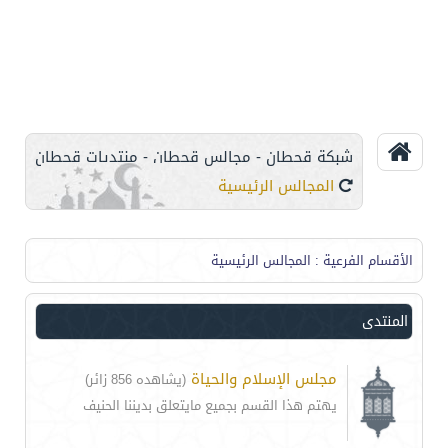
شبكة قحطان - مجالس قحطان - منتديات قحطان
المجالس الرئيسية
الأقسام الفرعية
: المجالس الرئيسية
المنتدى
مجلس الإسلام والحياة
(يشاهده 856 زائر)
يهتم هذا القسم بجميع مايتعلق بديننا الحنيف