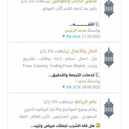
ملتقى الكتاب والمؤلفين
(يشاهده 102 زائر)
خاص بما تخطه اقلام كُتْاب الموقع
الثقـــــــــــــــــــــــه...
بواسطة
محمد الرخيص
17-10-2021
04:44 PM
المال والأعمال
(يشاهده 101 زائر)
مال ، اعمال ، اسهم ، إدارة ، وظائف , عقار،بيع
وشراء ,Forex Currency Trading,Forex Market
خدمات الترجمة والتدقيق...
بواسطة
محمد ا
19-09-2022
10:59 PM
عالم الرياضه
(يشاهده 155 زائر)
يهتم بجميع المواضيع والأخبار الرياضيه،الدوري
السعودي ، دوري المحترفين ، كأس العالم ، sport
هل قله الشرب تجعلك مريض وتزيد...