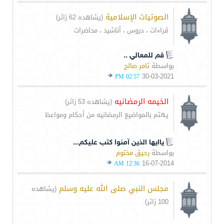
الصوتيات الإسلامية
(يشاهده 62 زائر)
قراءات ، دروس ، أناشيد ، محاضرات
قم للمعالي ..
بواسطة
ثامر صالح
30-03-2021
02:57 PM
الخيمه الرمضانيه
(يشاهده 53 زائر)
يهتم بالمواضيع الرمضانيه من أحكام ومواعظ
ياايها الذين آمنوا كتب عليكم...
بواسطة
رحيق مختوم
16-07-2014
12:36 AM
مجلس النبي صلى الله عليه وسلم
(يشاهده
100 زائر)