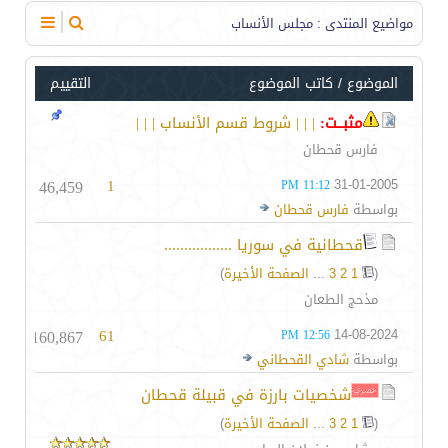
مواضيع المنتدى
: مجلس الأنساب
الموضوع
/
كاتب الموضوع
التقييم
مثبــت:
| | | شروط قسم الأنساب | | |
فارس قحطان
46,459
1
31-01-2005
11:12 PM
بواسطة
فارس قحطان
قحطانية في سوريا .................
(
1
2
3
...
الصفحة الأخيرة
)
مذحج الطعان
160,867
61
14-08-2024
12:56 PM
بواسطة
شادي القحطاني
شخصيات بارزة في قبيلة قحطان
(
1
2
3
...
الصفحة الأخيرة
)