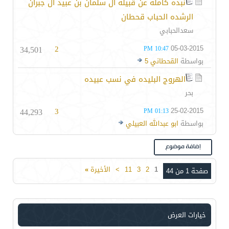
نبذه كامله عن قبيله ال سلمان بن عبيد ال جبران
الرشده الحباب قحطان
سعدالحبابي
34,501
2
05-03-2015
10:47 PM
بواسطة
القحطاني 5
الهروج البليده في نسب عبيده
بحر
44,293
3
25-02-2015
01:13 PM
بواسطة
ابو عبدالله العبيلي
1
2
3
11
>
الأخيرة
»
صفحة 1 من 44
خيارات العرض