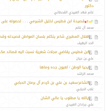
دكتور
غانم فهد العبيدي القحطاني
قصيدة ابن فطيس لخليل الشبرمي . . . لحصوله على ا
محمد آل غانم
هلال المطيري شاعر يتكلم بلسان المواطن قصيدته وقصي
الحد الرهيف
ابن فطيس يقاضي مجلات شعرية نسبت اليه قصائد مكذ
علي بن حيان
يحيا الوطن / لعيون جده وماها
محمد الراشد
الشاعر/سعيد بن علي بن كردم آل برمان الحبابي
غلاب الحبابي
يالله يا مطلوب يا عالي الشان
علي جرادان العبيدي