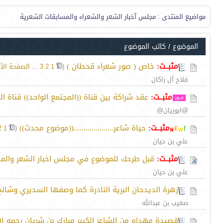
مواضيع المنتدى
: مجلس آخبار الشعر والشعراء والمسابقات الشعرية
الموضوع
/
كاتب الموضوع
مثبــت:
خاص ( صور شعراء قحطان )
‏
(
1
2
3
...
الصفحة الأ
فلاح آل راكان
مثبــت:
عقد شراكة بين قناة ((المجتمع الواحد)) قناة
@ابوريان@
مثبــت:
حياة شاعر....................((موضوع محدث))
‏
2
1
(
علي بن حيان
مثبــت:
قبل طرحك للموضوع في مجلس اخبار الشعر والمس
علي بن حيان
زهرة الديدحان البرية النادرة كما وصفها السديري وشال
صعيب بن عبدالله
قصيدة مهداه من الشاعر الكبير مبارك بن شريان رحمه ا