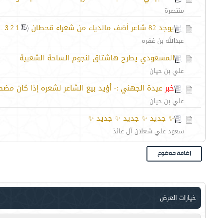
منتصرة
يوجد 82 شاعر أضف مالديك من شعراء قحطان
‏
..
3
2
1
(
عبدالله بن غفره
المسعودي يطرح هاشتاق لنجوم الساحة الشعبية
علي بن حيان
خبر
عيدة الجهني :- أؤيد بيع الشاعر لشعره إذا كان مضطر
علي بن حيان
✨ جديد ✨ جديد ✨ جديد ✨
سعود علي شعلان آل عائذ
خيارات العرض