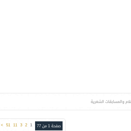
علام والمسابقات الشعرية
>
51
11
3
2
1
صفحة 1 من 77