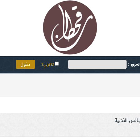
مرور :
تذكرني؟
الس الأدبية