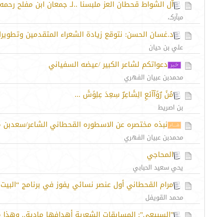
آل الشواط قحطان العز ملبسنا ..لـ جمعان ابن مفلح رحمه ا
مبآركـ،
د.غسان الحسن: نتوقع زيادة الشعراء المتقدمين وتطويرا
علي بن حيان
دعواتكم لشاعر الكبير /عيضه السفياني
محمدبن عبيان الفهري
مُنً رٌوًآآئعِ الِشَاعِرٌ سِعِدَ عِلِوًشَ ...
بن اصريط
نبذه مختصره عن الاسطوره القحطاني الشاعر/سعدبن مح
محمدبن عبيان الفهري
المحاجي
يحي سعيد الحبابي
مرام القحطاني أول عنصر نسائي يفوز في برنامج “البيت”
محمد القويفل
"السبيعي": المسابقات الشعرية أهدافها مادية.. وهذا ما