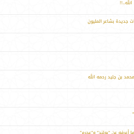
لله..!!
ت جديدة بشاعر المليون
مد بن جليد رحمه الله
 أعرفه عن "بولند" و"عجرم"‎