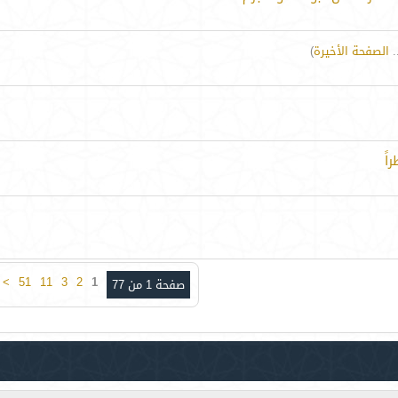
.
الصفحة الأخيرة
)
اً
>
51
11
3
2
1
صفحة 1 من 77