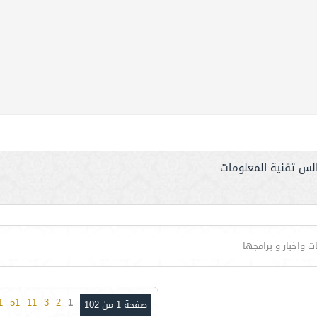
لس تقنية المعلومات
 واخبار و برامجها
1
51
11
3
2
1
صفحة 1 من 102