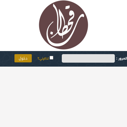
مرور :
تذكرني؟