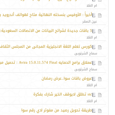
ام الغلا
أخيراً : الأوفيس بنسخته النهائية متاح لهواتف أندرويد
عين الصقر
5 باقات جديدة لشرائح البيانات من الاتصالات السعوديةstc
ام الغلا
كورس تعلم اللغة الانجليزية المجانى من المجلس الثقاف
سماح الشرنوبى
عملاق برامج الحمايه Avira 15.0.11.574 Final : تحميل مباشر
سماح الشرنوبى
عروض باقات سوا..عرض رمضان
ام الغلا
stc تطلق لايوقف الخير شارك بفكرة
ام الغلا
طريقة تحويل رصيد من مفوتر لاي رقم سوا