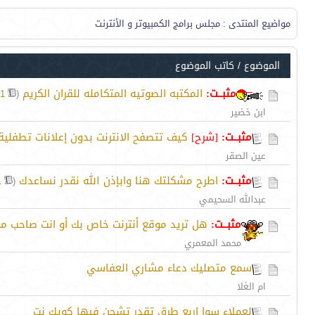
مواضيع المنتدى
: مجلس برامج الكمبيوتر و الأنترنت
الموضوع
/
كاتب الموضوع
مثبــت:
المكتبه الصوتيه المتكامله للقران الكريم
‏
1
(
ابن خضير
مثبــت:
[شرح]
كيف تتصفح الانترنت بدون إعلانات تطفلية
عين الصقر
مثبــت:
اطرح مشكلتك هنا وابإذن الله نقدر نساعدك
‏
1
(
عبدالله السحيمي
مثبــت:
هل تريد موقع أنترنت خاص بك أو انت صاحب موق
محمد المعمري
سمع متصليك دعاء مشاري العفاسي
ام الغلا
لعملاء سوا اربع طرق تقدر تشحن فيها كويك نت