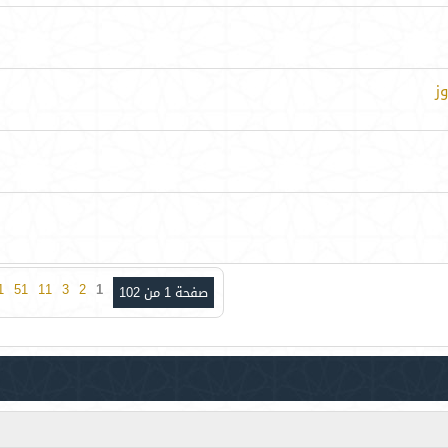
1
51
11
3
2
1
صفحة 1 من 102