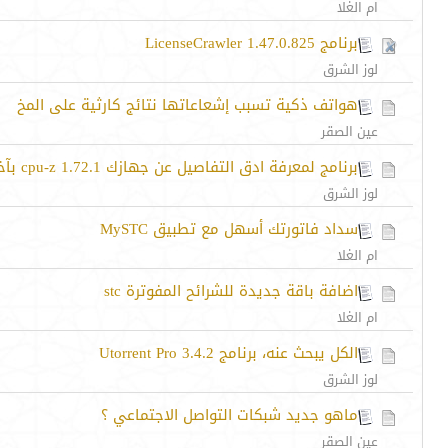
ام الغلا
برنامج LicenseCrawler 1.47.0.825
لوز الشرق
هواتف ذكية تسبب إشعاعاتها نتائج كارثية على المخ
عين الصقر
برنامج لمعرفة ادق التفاصيل عن جهازك cpu-z 1.72.1 بآخر اصدار
لوز الشرق
سداد فاتورتك أسهل مع تطبيق MySTC
ام الغلا
اضافة باقة جديدة للشرائح المفوترة stc
ام الغلا
الكل يبحث عنه، برنامج Utorrent Pro 3.4.2
لوز الشرق
ماهو جديد شبكات التواصل الاجتماعي ؟
عين الصقر