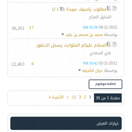
مطلوب ياسيف عبيدة
‏
)
2
1
(
السارق المزاح
36,261
17
09-11-2012
03:26 AM
بواسطة
محمد بن مسفر بن جليد
السلام عليكم المتواجد يسجل الحضور
علي السعدي
22,463
6
03-11-2012
03:42 PM
بواسطة
خيال الكحيله
1
2
3
11
>
الأخيرة
»
صفحة 1 من 39
خيارات العرض