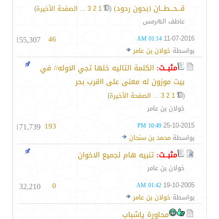
قــحــطــان (بدون ردود)
‏
(
1
2
3
...
الصفحة الأخيرة
)
عاطف الهرمس
155,307
46
11-07-2016
01:14 AM
بواسطة
خولان بن عامر
مثبــت:
الكلمة التاليه خلها تجي الاوله// في
بيت موزون له معنى على ااقرب بحر
(
1
2
3
...
الصفحة الأخيرة
)
خولان بن عامر
171,739
193
25-10-2015
10:49 PM
بواسطة
محمد بن سنحان
مثبــت:
تنبيه هام لجميع الاخوان
خولان بن عامر
32,210
0
19-10-2005
01:42 AM
بواسطة
خولان بن عامر
محاورة ياشباب