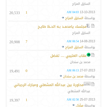
السارق المزاح
20,533
1
13-10-2013
04:03 AM
بواسطة
السارق المزاح
مجلسك يامحمـد بـه الحـظ طايـح
السارق المزاح
20,908
7
14-08-2013
06:54 AM
بواسطة
السارق المزاح
عقاب العتيبي .... تفضل
محمد بن سنحان
19,491
0
27-07-2013
06:13 AM
بواسطة
محمد بن سنحان
محاورة بين عبدالله المشعلي ومبارك الرجباني
عبدالله المشعلي
19,397
1
25-07-2013
02:50 AM
بواسطة
مبآركـ،