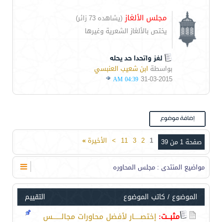
مجلس الألغاز
(يشاهده 73 زائر)
يختص بالألغاز الشعرية وغيرها
لغز واتحدا حد يحله
بواسطة
ابن شعيب العنبسي
31-03-2015
04:39 AM
1
2
3
11
>
الأخيرة
»
صفحة 1 من 39
مواضيع المنتدى
: مجلس المحاوره
الموضوع
/
كاتب الموضوع
التقييم
مثبــت:
إختصــــار لأفضل محاورات مجالــــــس