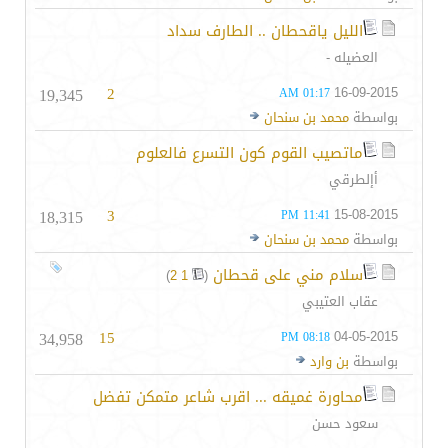
الليل ياقحطان .. الطارف سداد
العضيله -
19,345
2
16-09-2015
01:17 AM
بواسطة
محمد بن سنحان
ماتصيب القوم كون التسرع فالعلوم
أإلطرقي
18,315
3
15-08-2015
11:41 PM
بواسطة
محمد بن سنحان
سلام مني على قحطان
‏
)
2
1
(
عقاب العتيبي
34,958
15
04-05-2015
08:18 PM
بواسطة
بن وارد
محاورة غميقه ... اقرب شاعر متمكن تفضل
سعود حسن