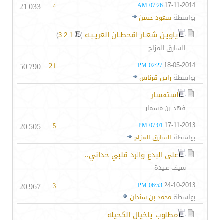
21,033
4
17-11-2014
07:26 AM
بواسطة
سعود حسن
ياويـن شعـار اقحطـان العريـبـه
‏
)
3
2
1
(
السارق المزاح
50,790
21
18-05-2014
02:27 PM
بواسطة
راس قرناس
استفسار
فهد بن مسمار
20,505
5
17-11-2013
07:01 PM
بواسطة
السارق المزاح
على البدع والرد قلبي حداني..
سيف عبيدة
20,967
3
24-10-2013
06:53 PM
بواسطة
محمد بن سنحان
مطلوب ياخيال الكحيله