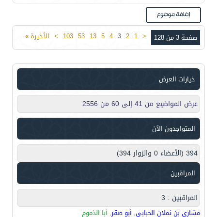
<
1
2
3
4
5
13
53
103
>
الأخيرة
»
صفحة 3 من 128
خيارات العرض
عرض المواضيع من 41 إلى 60 من 2556
المتواجدون الآن
394 (الأعضاء 0 والزوار 394)
المراقبين
المراقبين : 3
مشاري بن نملان الحبابي
,
أبو صقر
,
أبا الذموم