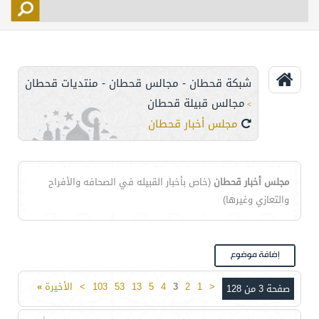
التسجيل
الأعضاء
التحكم
شبكة قحطان - مجالس قحطان - منتديات قحطان
اتصل بنا
مجالس قبيلة قحطان
>
مجلس أخبار قحطان
مجلس أخبار قحطان
(خاص بأخبار القبيله في الصحافه والأفراح
والتعازي وغيرها)
<
1
2
3
4
5
13
53
103
>
الأخيرة
»
صفحة 3 من 128