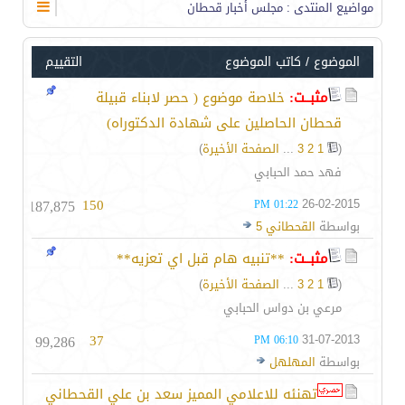
مواضيع المنتدى
: مجلس أخبار قحطان
الموضوع
/
كاتب الموضوع
التقييم
مثبــت:
خلاصة موضوع ( حصر لابناء قبيلة
قحطان الحاصلين على شهادة الدكتوراه)
(
1
2
3
...
الصفحة الأخيرة
)
فهد حمد الحبابي
187,875
150
26-02-2015
01:22 PM
بواسطة
القحطاني 5
مثبــت:
**تنبيه هام قبل اي تعزيه**
(
1
2
3
...
الصفحة الأخيرة
)
مرعي بن دواس الحبابي
99,286
37
31-07-2013
06:10 PM
بواسطة
المهلهل
تهنئه للاعلامي المميز سعد بن علي القحطاني