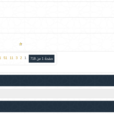
1
51
11
3
2
1
صفحة 1 من 718