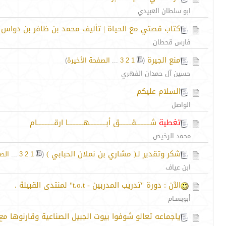
ابو سلطان العبيدي
كتاب قصتي مع الحياة | تأليف محمد بن ظافر بن دواس 
فارس قحطان
منع الجيرة
‏
(
1
2
3
...
الصفحة الأخيرة
)
حسين آل حمدان الفهري
السلام عليكم
الواصل
تغطية
شـــــــــقــــــــق أبـــــــــــهــــــــــا ارقـــــــــــام
محمد الرخيص
شكر وتقدير لـ( مشاري بن نملان الحبابي )
‏
(
1
2
3
...
الص
ابن عياف
الآن : دورة "تدريب المدربين - t.o.t" لمنتدى القبيلة .
أبوبسـام
ياجماعه تعالو شوفوا بيوت الجبيل الصناعية وقارنوها مع