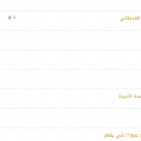
القحطاني
فحة الأخيرة
)
 ينبع!!! شي يقهر