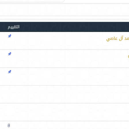
التقييم
مد آل عاصي