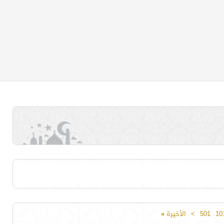
10
501
>
الأخيرة
»