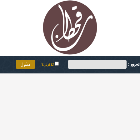
مرور :
تذكرني؟