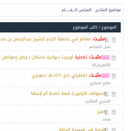
مواضيع المنتدى
: المجلس الـــــعــــــــام
الموضوع
/
كاتب الموضوع
مثبــت:
معالم في عاصفة الحزم للشيخ عبدالرحمن بن مح
نسل الضياغم
مثبــت:
تغطية
أوبريت ديوانية قحطان ( وطن ومواطن )
@ابوريان@
مثبــت:
تغطيتي لحج 1435هـ تصويري
مفلح الحبابي
((سوالف الأولين)) قصة تضحة أم لإبنها
البشري المغترب
صبح
محمد
قراءة في قصيدة البرائة