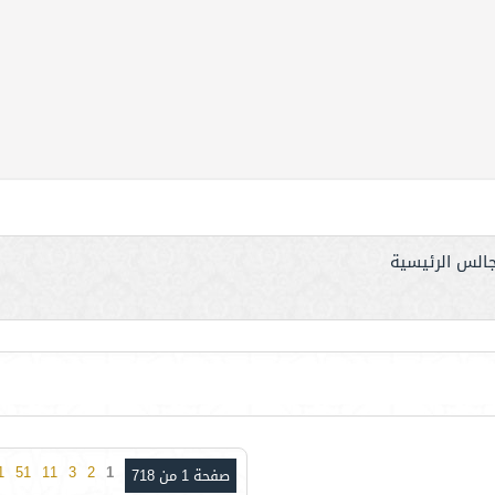
جالس الرئيسية
1
51
11
3
2
1
صفحة 1 من 718