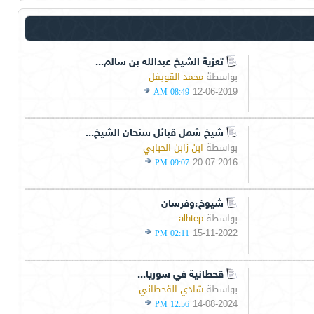
تعزية الشيخ عبدالله بن سالم...
بواسطة
محمد القويفل
12-06-2019
08:49 AM
شيخ شمل قبائل سنحان الشيخ...
بواسطة
ابن زابن الحبابي
20-07-2016
09:07 PM
شيوخ،وفرسان
بواسطة
alhtep
15-11-2022
02:11 PM
قحطانية في سوريا...
بواسطة
شادي القحطاني
14-08-2024
12:56 PM