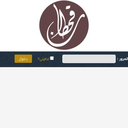
مرور :
تذكرني؟