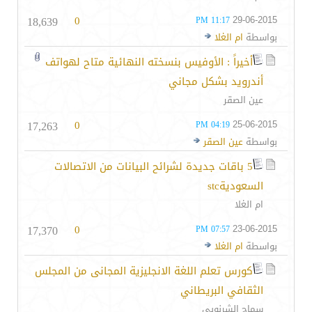
18,639
0
29-06-2015
11:17 PM
بواسطة
ام الغلا
أخيراً : الأوفيس بنسخته النهائية متاح لهواتف
أندرويد بشكل مجاني
عين الصقر
17,263
0
25-06-2015
04:19 PM
بواسطة
عين الصقر
5 باقات جديدة لشرائح البيانات من الاتصالات
السعوديةstc
ام الغلا
17,370
0
23-06-2015
07:57 PM
بواسطة
ام الغلا
كورس تعلم اللغة الانجليزية المجانى من المجلس
الثقافي البريطاني
سماح الشرنوبى