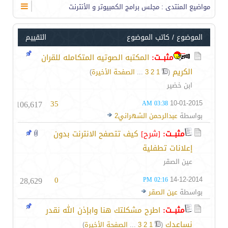
مواضيع المنتدى
: مجلس برامج الكمبيوتر و الأنترنت
الموضوع
/
كاتب الموضوع
التقييم
مثبــت:
المكتبه الصوتيه المتكامله للقران
الكريم
‏
(
1
2
3
...
الصفحة الأخيرة
)
ابن خضير
106,617
35
10-01-2015
03:38 AM
بواسطة
عبدالرحمن الشهراني2
مثبــت:
[شرح]
كيف تتصفح الانترنت بدون
إعلانات تطفلية
عين الصقر
28,629
0
14-12-2014
02:16 PM
بواسطة
عين الصقر
مثبــت:
اطرح مشكلتك هنا وابإذن الله نقدر
نساعدك
‏
(
1
2
3
...
الصفحة الأخيرة
)