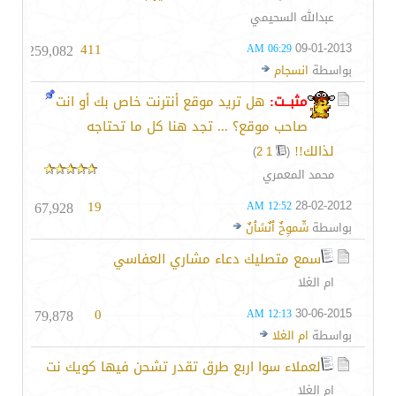
عبدالله السحيمي
259,082
411
09-01-2013
06:29 AM
بواسطة
انسجام
مثبــت:
هل تريد موقع أنترنت خاص بك أو انت
صاحب موقع؟ ... تجد هنا كل ما تحتاجه
لذالك!!
‏
)
2
1
(
محمد المعمري
67,928
19
28-02-2012
12:52 AM
بواسطة
شّموِخٌ ٱنٌسًٱنٌ
سمع متصليك دعاء مشاري العفاسي
ام الغلا
79,878
0
30-06-2015
12:13 AM
بواسطة
ام الغلا
لعملاء سوا اربع طرق تقدر تشحن فيها كويك نت
ام الغلا