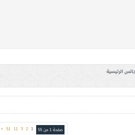
جالس الرئيسية
>
51
11
3
2
1
صفحة 1 من 55