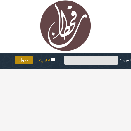
مرور :
تذكرني؟