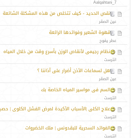
Aalqahtani_7
نقص الحديد - كيف تتخلص من هذه المشكلة الشائعة
عين الصقر
قهوة الشعير وفوائدها الرائعة
عطر يفوح
نظام رجيمى لأنقاص الوزن بأسرع وقت من خلال المياه
انترست
هل لسماعات الأذن أضرار على آذاننا ؟
عين الصقر
السم فى مواسير المياه الخاصة بك
انترست
علاج الكلى |الأسباب الأكيدة لمرض الفشل الكلوى | حص
انترست
الفوائد السحرية للبقدونس | ملك الخضروات
انترست