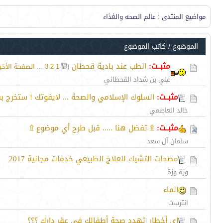
مواضيع المنتدى
: عالم الصحه والغذاء
الموضوع
/
كاتب الموضوع
مثبــت:
الطب عند بادية قحطان
‏
(
1
2
3
...
الصفحة الأخي
علي بن شداد القحطاني
مثبــت:
السلوك الإسلامي والصحة ... لايفوتك ! ستخرج ب
خالد العاصمي
مثبــت:
۩ تفضل هنا ..... قبل طرح أي موضوع ۩
سلمان آل سعد
مصحات التشيك للعلاج الطبيعي خدمات مجانية 2017
وزة وزة
الماء
انترست
اى أخطار |تهدد صحة أطفالك فى عقر دارك ؟؟؟