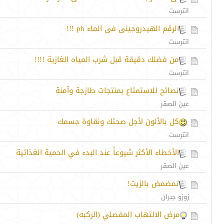
انترست
الرقم الهيدروجينى فى الماء ph !!!
انترست
من فضلك دقيقة قبل شرب المياه الغازية !!!!
انترست
نصائح للاستمتاع بمنتجات طازجة وآمنة
عين الصقر
كل بالألون لأجل صحتك ونقاوة جسمك
انترست
الأخطاء الأكثر شيوعاً عند البدء في الحمية الغذائية
عين الصقر
تمضمض بالزيت!
زوزو جبران
مرض الالتهاب المفصلي (الركبه)