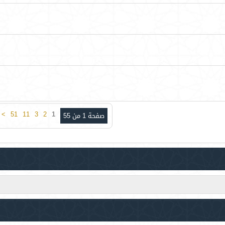
>
51
11
3
2
1
صفحة 1 من 55