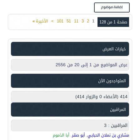
1
2
3
11
51
101
>
الأخيرة
»
صفحة 1 من 128
خيارات العرض
عرض المواضيع من 1 إلى 20 من 2556
المتواجدون الآن
414 (الأعضاء 0 والزوار 414)
المراقبين
المراقبين : 3
مشاري بن نملان الحبابي
,
أبو صقر
,
أبا الذموم