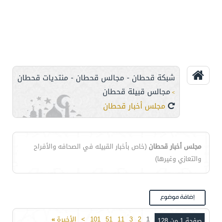
شبكة قحطان - مجالس قحطان - منتديات قحطان
مجالس قبيلة قحطان
>
مجلس أخبار قحطان
مجلس أخبار قحطان
(خاص بأخبار القبيله في الصحافه والأفراح
والتعازي وغيرها)
1
2
3
11
51
101
>
الأخيرة
»
صفحة 1 من 128