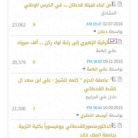
من ابناء قبيلة قحطان ،،، في الحرس الوطني
المشادق
23,062
6
02-07-2016
05:47 AM
بواسطة
دعلان
ترقية الزهيري إلى رتبة لواء ركن ,,, ألف مبروك
عالي الهمة
20,379
6
09-11-2015
06:05 PM
بواسطة
عالي الهمة
" عاصفة الحزم " كلمه للشيخ : علي ابن سعد ال
ناشط القحطاني
عادل علي الجرابيع
21,500
1
16-09-2015
06:44 PM
بواسطة
أبوسعد الصقري
الدكتورمنصورالقحطاني بروفيسوراً بكلية التربية
بجامعة الملك خالد