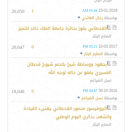
مرتاح البال
20,050
1
23-01-2018
01:44 AM
بواسطة
رحال العائذي
القحطاني يفوز بجائزة جامعة الملك خالد للتميز
الصارم البتار
20,047
0
10-03-2017
05:21 PM
بواسطة
الصارم البتار
بجهود ووساطة شيخ بللحمر شيوخ قحطان
العسيري يعفو عن خاله لوجه الله
نسل الضياغم
18,048
0
30-10-2016
04:47 PM
بواسطة
نسل الضياغم
البروفيسور منصور القحطاني يهنىء القيادة
والشعب بذكرى اليوم الوطني
الصارم البتار