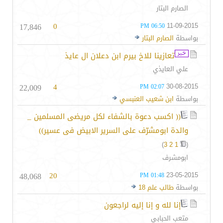
الصارم البتار
17,846
0
11-09-2015
06:50 PM
بواسطة
الصارم البتار
تعازينا للاخ بيرم ابن دعلان ال عايذ
علي العايذي
22,009
4
30-08-2015
02:07 PM
بواسطة
ابن شعيب العنبسي
(( اكسب دعوة بالشفاء لكل مريضى المسلمين _
والدة ابومشرّف على السرير الابيض فى عسير))
)
3
2
1
(
ابومشرف
48,068
20
23-05-2015
01:48 PM
بواسطة
طالب علم 18
إنا لله و إنا إليه لراجعون
متعب الحبابي