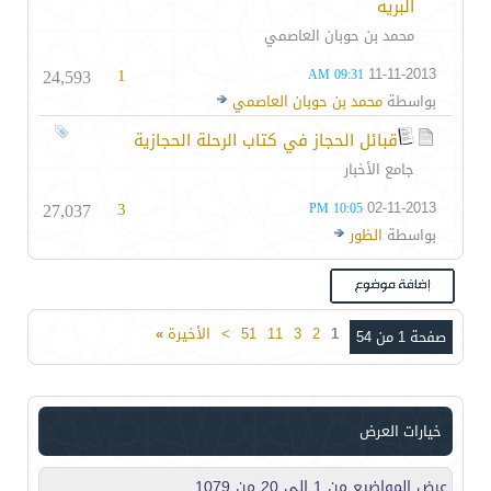
البريه
محمد بن حوبان العاصمي
24,593
1
11-11-2013
09:31 AM
بواسطة
محمد بن حوبان العاصمي
قبائل الحجاز في كتاب الرحلة الحجازية
جامع الأخبار
27,037
3
02-11-2013
10:05 PM
بواسطة
الظور
1
2
3
11
51
>
الأخيرة
»
صفحة 1 من 54
خيارات العرض
عرض المواضيع من 1 إلى 20 من 1079