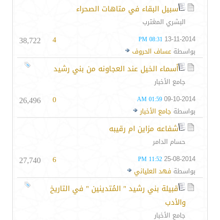
سبيل البقاء في متاهات الصحراء
البشري المغترب
38,722
4
13-11-2014
08:31 PM
بواسطة
عساف الحروف
أسماء الخيل عند العجاونه من بني رشيد
جامع الأخبار
26,496
0
09-10-2014
01:59 AM
بواسطة
جامع الأخبار
شفاعه مزاين ام رقيبه
حسام الدامر
27,740
6
25-08-2014
11:52 PM
بواسطة
فهد العلياني
قبيلة بني رشيد " المُتدينين " في التاريخ
والأدب
جامع الأخبار