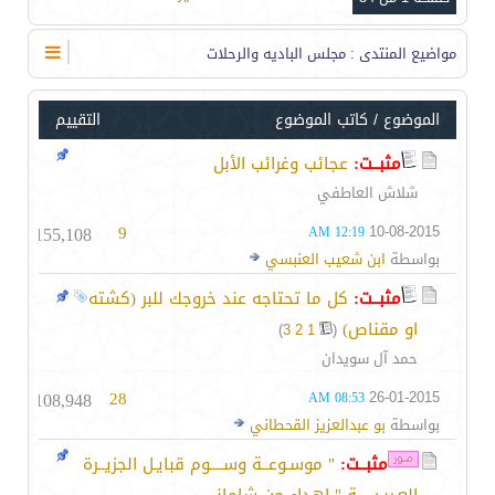
مواضيع المنتدى
: مجلس الباديه والرحلات
الموضوع
/
كاتب الموضوع
التقييم
مثبــت:
عجائب وغرائب الأبل
شلاش العاطفي
155,108
9
10-08-2015
12:19 AM
بواسطة
ابن شعيب العنبسي
مثبــت:
كل ما تحتاجه عند خروجك للبر (كشته
او مقناص)
‏
)
3
2
1
(
حمد آل سويدان
108,948
28
26-01-2015
08:53 AM
بواسطة
بو عبدالعزيز القحطاني
مثبــت:
" موسـوعــة وســــوم قبايـل الجزيــرة