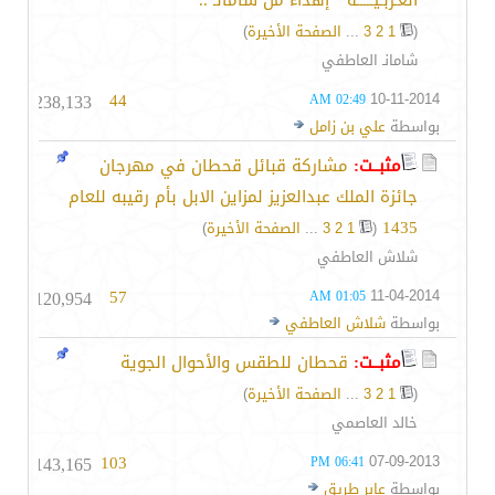
العـربـيـــــة " إهداء من شامانـ ..
(
1
2
3
...
الصفحة الأخيرة
)
شامانـ العاطفي
238,133
44
10-11-2014
02:49 AM
بواسطة
علي بن زامل
مثبــت:
مشاركة قبائل قحطان في مهرجان
جائزة الملك عبدالعزيز لمزاين الابل بأم رقيبه للعام
1435
‏
(
1
2
3
...
الصفحة الأخيرة
)
شلاش العاطفي
120,954
57
11-04-2014
01:05 AM
بواسطة
شلاش العاطفي
مثبــت:
قحطان للطقس والأحوال الجوية
(
1
2
3
...
الصفحة الأخيرة
)
خالد العاصمي
143,165
103
07-09-2013
06:41 PM
بواسطة
عابر طريق