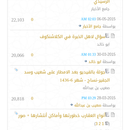
الرشيدي
جامع الأخبار
22,103
0
06-05-2015
02:03 AM
بواسطة
جامع الأخبار
سؤال لاهل الخبرة في الكلاشنكوف
ابو خالـد
20,066
0
30-03-2015
01:33 AM
بواسطة
ابو خالـد
جولة بالفيديو بعد الامطار على شعيب وسد
الجفير-نساح - شهر 6-1436
صعيب بن عبدالله
20,818
0
28-03-2015
03:29 PM
بواسطة
صعيب بن عبدالله
أنواع العقارب خطورتها وأماكن أنتشارها + صور
)
3
2
1
(