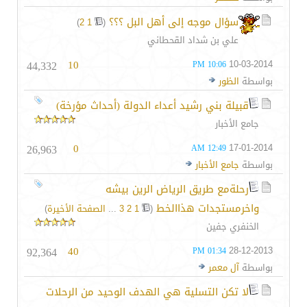
سؤال موجه إلى أهل البل ؟؟؟
‏
)
2
1
(
علي بن شداد القحطاني
44,332
10
10-03-2014
10:06 PM
بواسطة
الظور
قبيلة بني رشيد أعداء الدولة (أحداث مؤرخة)
جامع الأخبار
26,963
0
17-01-2014
12:49 AM
بواسطة
جامع الأخبار
رحلةمع طريق الرياض الرين بيشه
واخرمستجدات هذاالخط
‏
(
1
2
3
...
الصفحة الأخيرة
)
الخنفري جفين
92,364
40
28-12-2013
01:34 PM
بواسطة
آل معمر
لا تكن التسلية هي الهدف الوحيد من الرحلات