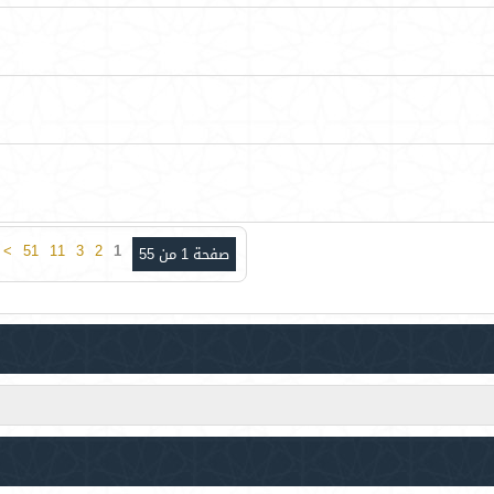
>
51
11
3
2
1
صفحة 1 من 55