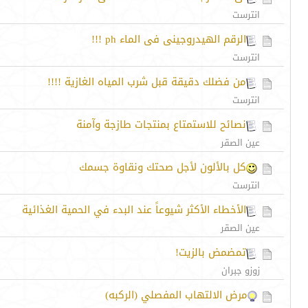
انترست
الرقم الهيدروجينى فى الماء ph !!!
انترست
من فضلك دقيقة قبل شرب المياه الغازية !!!!
انترست
نصائح للاستمتاع بمنتجات طازجة وآمنة
عين الصقر
كل بالألون لأجل صحتك ونقاوة جسمك
انترست
الأخطاء الأكثر شيوعاً عند البدء في الحمية الغذائية
عين الصقر
تمضمض بالزيت!
زوزو جبران
مرض الالتهاب المفصلي (الركبه)