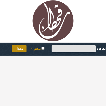
مرور :
تذكرني؟