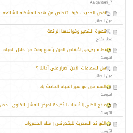
Aalqahtani_7
نقص الحديد - كيف تتخلص من هذه المشكلة الشائعة
عين الصقر
قهوة الشعير وفوائدها الرائعة
عطر يفوح
نظام رجيمى لأنقاص الوزن بأسرع وقت من خلال المياه
انترست
هل لسماعات الأذن أضرار على آذاننا ؟
عين الصقر
السم فى مواسير المياه الخاصة بك
انترست
علاج الكلى |الأسباب الأكيدة لمرض الفشل الكلوى | حص
انترست
الفوائد السحرية للبقدونس | ملك الخضروات
انترست