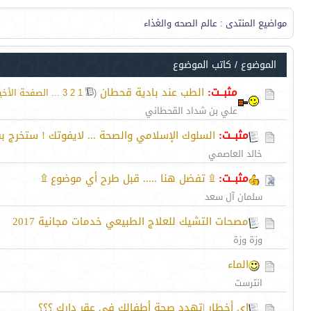
مواضيع المنتدى
: عالم الصحه والغذاء
الموضوع
/
كاتب الموضوع
مثبــت:
الطب عند بادية قحطان
‏
(
1
2
3
...
الصفحة الأخي
علي بن شداد القحطاني
مثبــت:
السلوك الإسلامي والصحة ... لايفوتك ! ستخرج ب
خالد العاصمي
مثبــت:
۩ تفضل هنا ..... قبل طرح أي موضوع ۩
سلمان آل سعد
مصحات التشيك للعلاج الطبيعي خدمات مجانية 2017
وزة وزة
الماء
انترست
اى أخطار |تهدد صحة أطفالك فى عقر دارك ؟؟؟