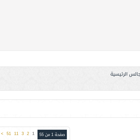
جالس الرئيسية
>
51
11
3
2
1
صفحة 1 من 55