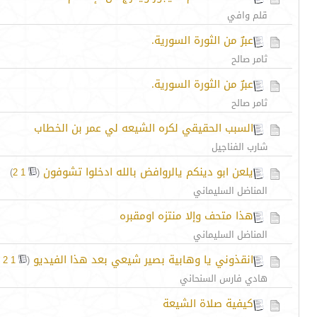
قلم وافي
عبرٌ من الثورة السورية.
ثامر صالح
عبرٌ من الثورة السورية.
ثامر صالح
السبب الحقيقي لكره الشيعه لي عمر بن الخطاب
شارب الفناجيل
يلعن ابو دينكم يالروافض بالله ادخلوا تشوفون
‏
)
2
1
(
المناضل السليماني
هذا متحف وإلا منتزه اومقبره
المناضل السليماني
انقذوني يا وهابية بصير شيعي بعد هذا الفيديو
‏
2
1
(
هادي فارس السنحاني
كيفية صلاة الشيعة