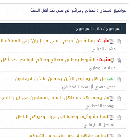
مواضيع المنتدى
: فضائح وجرائم الروافض ضد أهل السنة
الموضوع
/
كاتب الموضوع
مثبــت:
رسالة من أخيكم "سني من إيران" إلى المملكة الع
مشبب الحياني
مثبــت:
الشروط بمجلس فضائح وجرائم الروافض ضد أهل 
عبدالله الوهابي
قل هل يستوي الذين يعلمون والذين لايعلمون
عوض مهدي آل سعد القحطاني
من يوقف هدردماءاهل السنه يامسلمين في ايران المجوس
ابومحمدالقحطاني
المكارمة وكيف وصلوا الى نجران ودينهم الباطل
المناضل السليماني
التحالف معهم لا يجوز ويُخرج من الإسلام