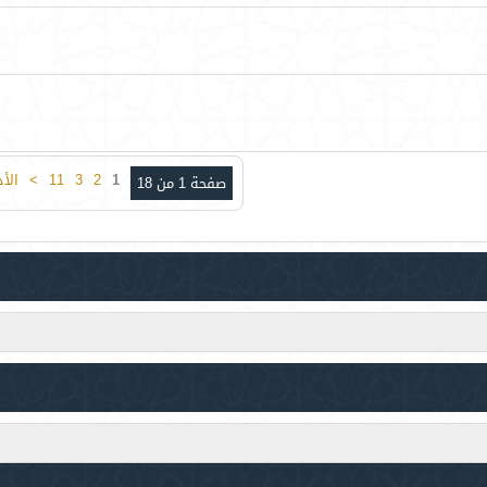
1
2
3
11
>
الأ
صفحة 1 من 18