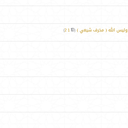
 وليس الله ( مخرف شيعي )
‏
)
2
1
(