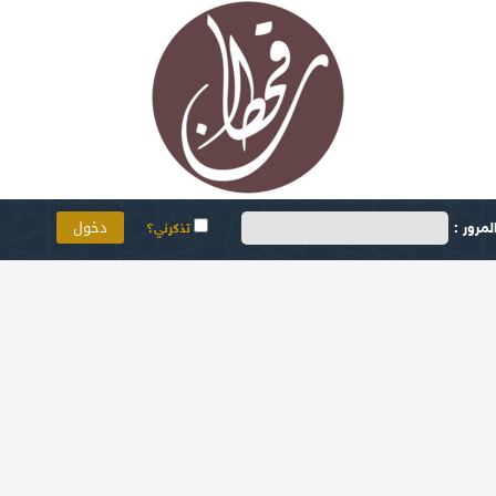
مرور :
تذكرني؟