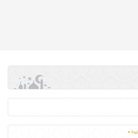
خيرة
»