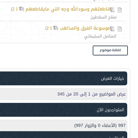
قاطعتهم وسودالله وجه اللي مايقاطعهم
‏
)
2
1
(
مفلح السلاطين
موسوعة الفرق والمذاهب
‏
)
2
1
(
المناضل السليماني
خيارات العرض
عرض المواضيع من 1 إلى 20 من 345
المتواجدون الآن
997 (الأعضاء 0 والزوار 997)