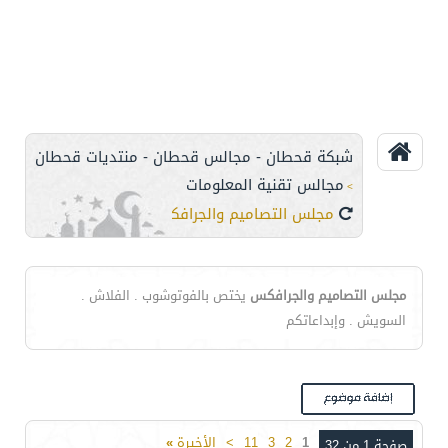
شبكة قحطان - مجالس قحطان - منتديات قحطان
مجالس تقنية المعلومات
>
مجلس التصاميم والجرافكس
مجلس التصاميم والجرافكس
يختص بالفوتوشوب . الفلاش .
السويش . وإبداعاتكم
1
2
3
11
>
الأخيرة
»
صفحة 1 من 32