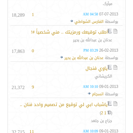
مبآركـ،
18,289
1
07-07-2013
04:58 AM
بواسطة
الفارس الشواطي
اطلب توقيعك ورمزيتك .. مني شخصياً #!
عدنان بن عبدالله بن بحير
17,863
0
26-02-2013
03:29 PM
بواسطة
عدنان بن عبدالله بن بحير
ياوي فنجال
الكريشاني
21,372
9
09-01-2013
10:10 AM
بواسطة
انسجام
ياشباب ابي لي توقيع من تصميم واحد فنان ..
)
2
1
(
جزاع بن جلعد
32,715
11
09-01-2013
10:09 AM