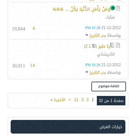
وَمَنْ يَأْمَنِ الدُّنْيَا يَكُنْ ... &&&
مبآركـ،
19,844
4
21-12-2012
01:28 PM
بواسطة
بحر التاريخ
يا طير
‏
)
2
1
(
الكريشاني
30,911
14
21-12-2012
01:28 PM
بواسطة
بحر التاريخ
1
2
3
11
>
الأخيرة
»
صفحة 1 من 32
خيارات العرض