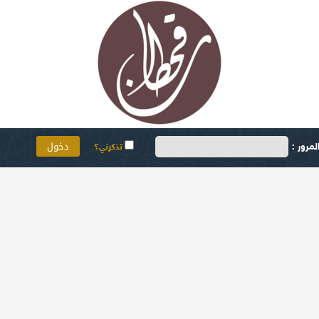
مرور :
تذكرني؟