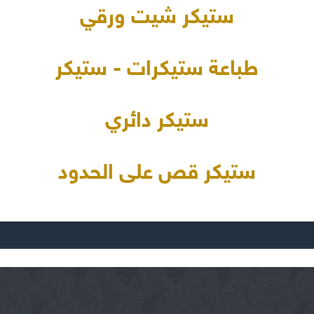
ستيكر شيت ورقي
طباعة ستيكرات - ستيكر
ستيكر دائري
ستيكر قص على الحدود